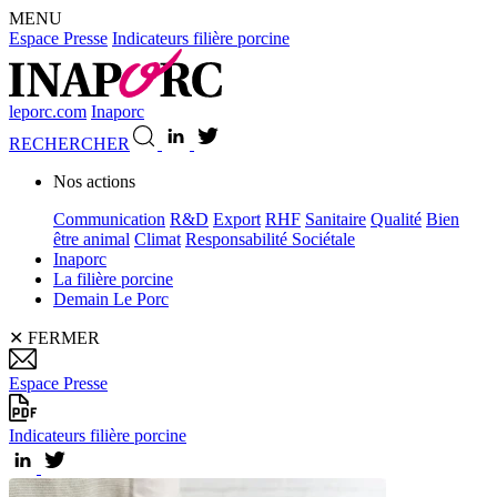
MENU
Espace Presse
Indicateurs filière porcine
leporc.com
Inaporc
RECHERCHER
Nos actions
Communication
R&D
Export
RHF
Sanitaire
Qualité
Bien
être animal
Climat
Responsabilité Sociétale
Inaporc
La filière porcine
Demain Le Porc
✕
FERMER
Espace Presse
Indicateurs filière porcine