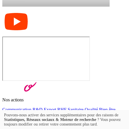
Nos actions
Communication
R&D
Export
RHF
Sanitaire
Qualité
Bien être
animal
Climat
Pouvons-nous activer des services supplémentaires pour des raisons de
Statistiques, Réseaux sociaux & Moteur de recherche
? Vous pouvez
Inaporc
La filière porcine
Espace Presse
Indicateurs filière
toujours modifier ou retirer votre consentement plus tard.
porcine