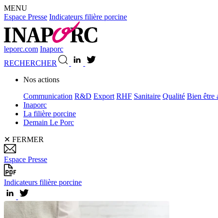
MENU
Espace Presse
Indicateurs filière porcine
leporc.com
Inaporc
RECHERCHER
Nos actions
Communication
R&D
Export
RHF
Sanitaire
Qualité
Bien être
Inaporc
La filière porcine
Demain Le Porc
✕
FERMER
Espace Presse
Indicateurs filière porcine