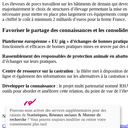
Les éleveurs de porcs travaillent sur les bâtiments de demain qui devron
majoritairement le choix de structures d’élevage permettant la mise en g
nécessaire pour mettre en place plus largement ces équipements compte
a chiffré le coût à minimum 2 milliards d’euros pour la ferme France.
Favoriser le partage des connaissances et les consolid
Plateforme européenne « EU pig » d’échanges de bonnes pratiqu
fonctionnels et efficaces de bonnes pratiques mises en œuvre par des é
Rassemblement des responsables de protection animale en abatto
d’échanger sur leurs pratiques.
Centre de ressource sur la castration
: la filière met à disposition 
ligne et également des informations sur les alternatives à la castr
Développer la connaissance
: le projet multi partenarial nommé RHAP
outils pour aborder et améliorer cette relation, du point de vue de l’éle
Pouvons-nous activer des services supplémentaires pour des
raisons de
Statistiques, Réseaux sociaux & Moteur de
Nos actions
recherche
? Vous pouvez toujours modifier ou retirer votre
consentement plus tard.
Communication
R&D
Export
RHF
Sanitaire
Qualité
Bien être animal