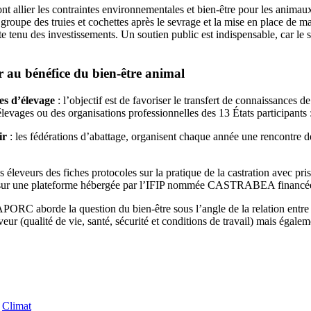
t allier les contraintes environnementales et bien-être pour les animaux 
roupe des truies et cochettes après le sevrage et la mise en place de mate
 tenu des investissements. Un soutien public est indispensable, car le s
er au bénéfice du bien-être animal
es d’élevage
: l’objectif est de favoriser le transfert de connaissances 
levages ou des organisations professionnelles des 13 États participants 
ir
: les fédérations d’abattage, organisent chaque année une rencontre d
des éleveurs des fiches protocoles sur la pratique de la castration avec 
ation sur une plateforme hébergée par l’IFIP nommée CASTRABEA financ
ORC aborde la question du bien-être sous l’angle de la relation entre l
veur (qualité de vie, santé, sécurité et conditions de travail) mais égale
Climat