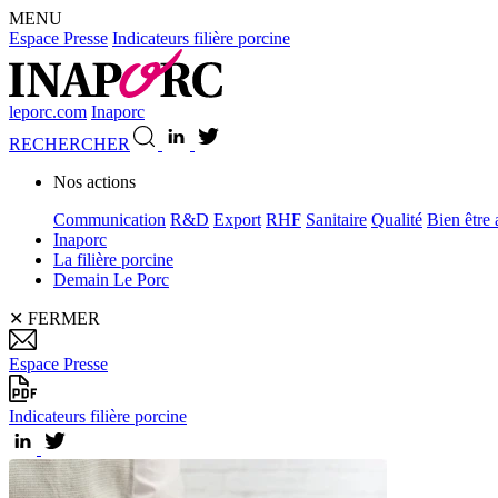
MENU
Espace Presse
Indicateurs filière porcine
leporc.com
Inaporc
RECHERCHER
Nos actions
Communication
R&D
Export
RHF
Sanitaire
Qualité
Bien être
Inaporc
La filière porcine
Demain Le Porc
✕
FERMER
Espace Presse
Indicateurs filière porcine