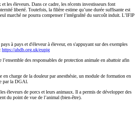
et les éleveurs. Dans ce cadre, les récents investisseurs font
rnité liberté. Toutefois, la filière estime qu’une durée suffisante est
eul marché ne pourra compenser l’intégralité du surcoût induit. L’IFIP
de pays à pays et d'éleveur à éleveur, en s'appuyant sur des exemples
:
https://ahdb.org.uk/eupig
e l’ensemble des responsables de protection animale en abattoir afin
prise en charge de la douleur par anesthésie, un module de formation en
ée par la DGAl.
es éleveurs de porcs et leurs animaux. Il a permis de développer des
ment du point de vue de l’animal (bien-être).