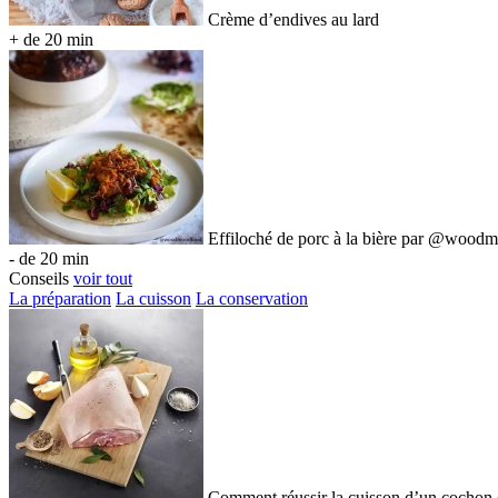
Crème d’endives au lard
+ de 20 min
Effiloché de porc à la bière par @wood
- de 20 min
Conseils
voir tout
La préparation
La cuisson
La conservation
Comment réussir la cuisson d’un cochon d