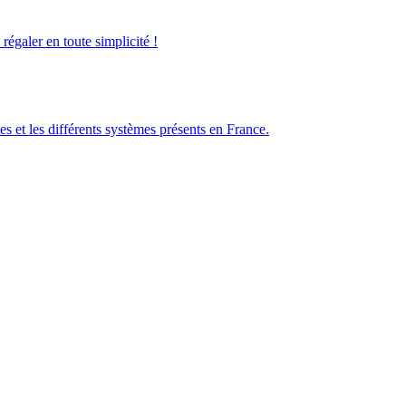
galer en toute simplicité !
es et les différents systèmes présents en France.