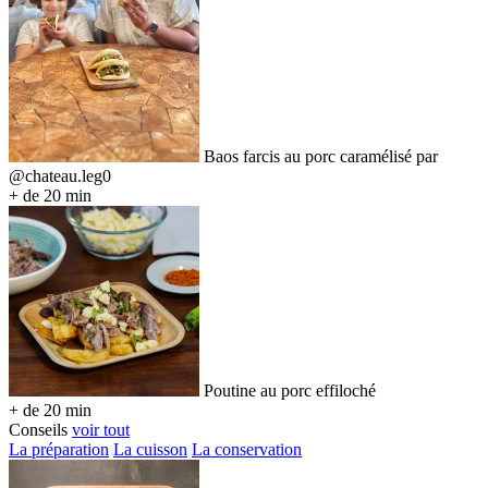
Baos farcis au porc caramélisé par
@chateau.leg0
+ de 20 min
Poutine au porc effiloché
+ de 20 min
Conseils
voir tout
La préparation
La cuisson
La conservation