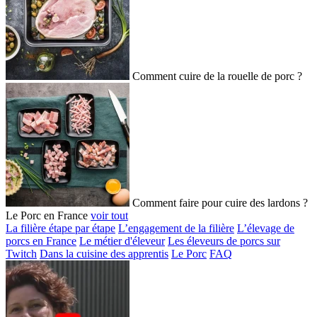
Comment cuire de la rouelle de porc ?
Comment faire pour cuire des lardons ?
Le Porc en France
voir tout
La filière étape par étape
L’engagement de la filière
L’élevage de
porcs en France
Le métier d'éleveur
Les éleveurs de porcs sur
Twitch
Dans la cuisine des apprentis
Le Porc
FAQ