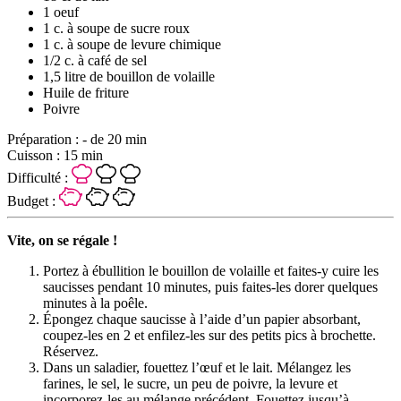
1 oeuf
1 c. à soupe de sucre roux
1 c. à soupe de levure chimique
1/2 c. à café de sel
1,5 litre de bouillon de volaille
Huile de friture
Poivre
Préparation :
- de 20 min
Cuisson :
15 min
Difficulté :
Budget :
Vite, on se régale !
Portez à ébullition le bouillon de volaille et faites-y cuire les
saucisses pendant 10 minutes, puis faites-les dorer quelques
minutes à la poêle.
Épongez chaque saucisse à l’aide d’un papier absorbant,
coupez-les en 2 et enfilez-les sur des petits pics à brochette.
Réservez.
Dans un saladier, fouettez l’œuf et le lait. Mélangez les
farines, le sel, le sucre, un peu de poivre, la levure et
incorporez-les au mélange précédent. Fouettez jusqu’à