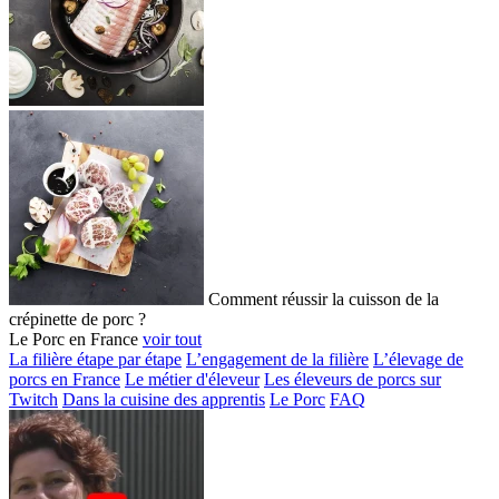
Comment réussir la cuisson de la
crépinette de porc ?
Le Porc en France
voir tout
La filière étape par étape
L’engagement de la filière
L’élevage de
porcs en France
Le métier d'éleveur
Les éleveurs de porcs sur
Twitch
Dans la cuisine des apprentis
Le Porc
FAQ