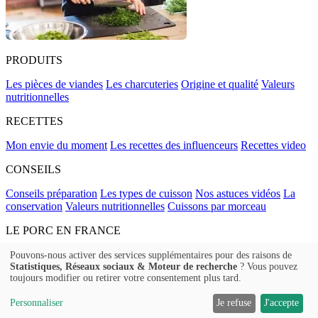
PRODUITS
Les pièces de viandes
Les charcuteries
Origine et qualité
Valeurs
nutritionnelles
RECETTES
Mon envie du moment
Les recettes des influenceurs
Recettes video
CONSEILS
Conseils préparation
Les types de cuisson
Nos astuces vidéos
La
conservation
Valeurs nutritionnelles
Cuissons par morceau
LE PORC EN FRANCE
La filière, étape par étape
L'élevage de porcs en France
Le métier
Pouvons-nous activer des services supplémentaires pour des raisons de
Statistiques, Réseaux sociaux & Moteur de recherche
? Vous pouvez
d'éleveur
Le Porc
L'engagement de la filière
toujours modifier ou retirer votre consentement plus tard.
FAQ
Contact
Politique de confidentialité
Mentions légales
Mentions
Sanitaires
Personnaliser
Je refuse
J'accepte