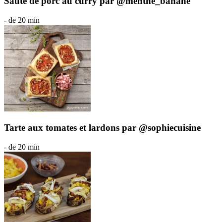
Sauté de porc au curry par @menthe_banane
- de 20 min
Tarte aux tomates et lardons par @sophiecuisine
- de 20 min