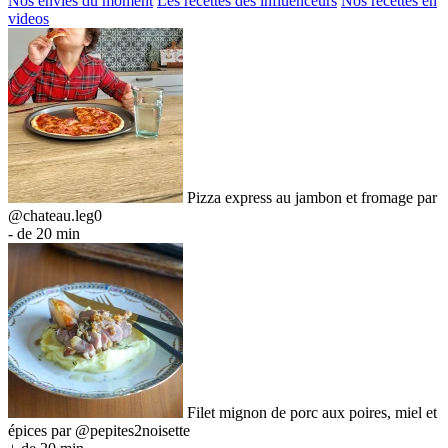
Nos envies du moment
Les recettes des influenceurs
Nos recettes en
videos
Pizza express au jambon et fromage par
@chateau.leg0
- de 20 min
Filet mignon de porc aux poires, miel et
épices par @pepites2noisette