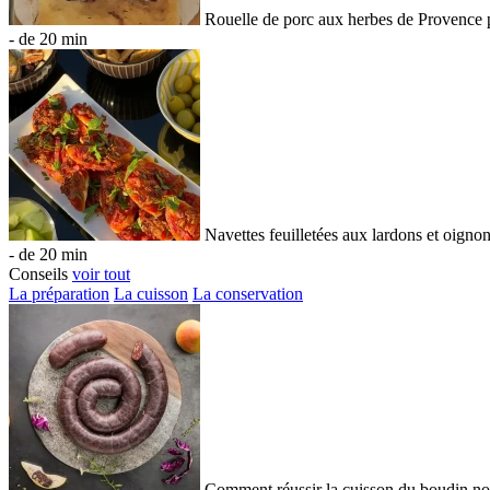
Rouelle de porc aux herbes de Provenc
- de 20 min
Navettes feuilletées aux lardons et oigno
- de 20 min
Conseils
voir tout
La préparation
La cuisson
La conservation
Comment réussir la cuisson du boudin no