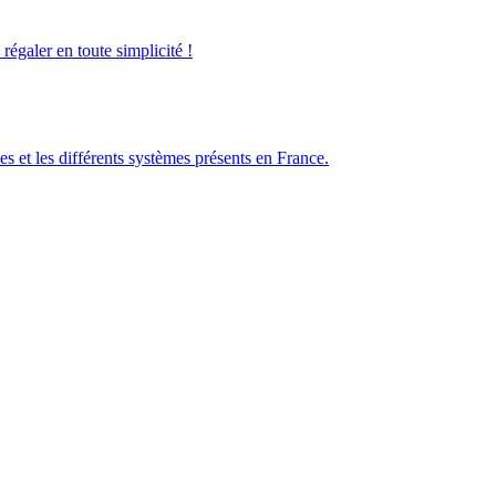
galer en toute simplicité !
es et les différents systèmes présents en France.