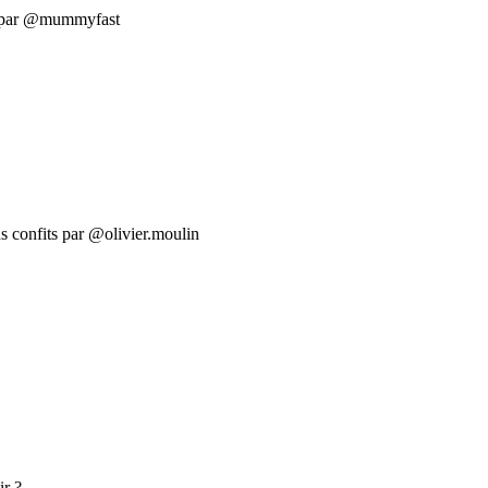
e par @mummyfast
ns confits par @olivier.moulin
ir ?