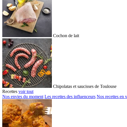
Cochon de lait
Chipolatas et saucisses de Toulouse
Recettes
voir tout
Nos envies du moment
Les recettes des influenceurs
Nos recettes en 