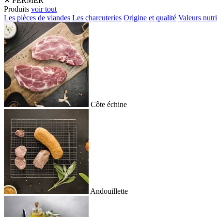
✕
FERMER
Produits
voir tout
Les pièces de viandes
Les charcuteries
Origine et qualité
Valeurs nutri
Côte échine
Andouillette