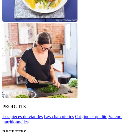
PRODUITS
Les pièces de viandes
Les charcuteries
Origine et qualité
Valeurs
nutritionnelles
RECETTES