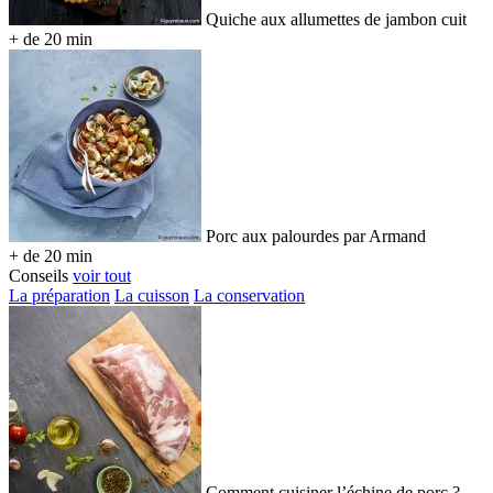
Quiche aux allumettes de jambon cuit
+ de 20 min
Porc aux palourdes par Armand
+ de 20 min
Conseils
voir tout
La préparation
La cuisson
La conservation
Comment cuisiner l’échine de porc ?