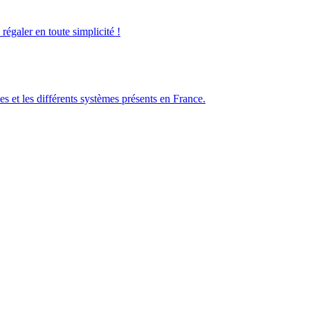
galer en toute simplicité !
es et les différents systèmes présents en France.