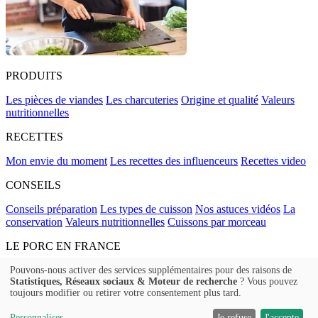
PRODUITS
Les pièces de viandes
Les charcuteries
Origine et qualité
Valeurs
nutritionnelles
RECETTES
Mon envie du moment
Les recettes des influenceurs
Recettes video
CONSEILS
Conseils préparation
Les types de cuisson
Nos astuces vidéos
La
conservation
Valeurs nutritionnelles
Cuissons par morceau
LE PORC EN FRANCE
La filière, étape par étape
L'élevage de porcs en France
Le métier
Pouvons-nous activer des services supplémentaires pour des raisons de
Statistiques, Réseaux sociaux & Moteur de recherche
? Vous pouvez
d'éleveur
Le Porc
L'engagement de la filière
toujours modifier ou retirer votre consentement plus tard.
FAQ
Contact
Politique de confidentialité
Mentions légales
Mentions
Sanitaires
Personnaliser
Je refuse
J'accepte