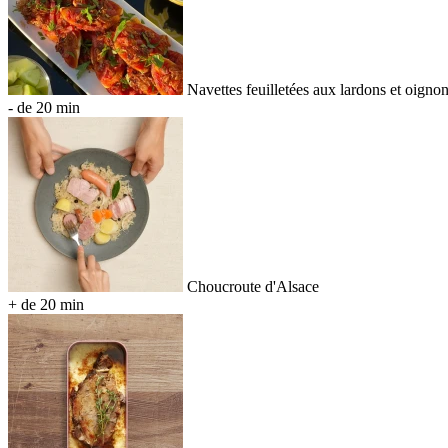
Navettes feuilletées aux lardons et oigno
- de 20 min
Choucroute d'Alsace
+ de 20 min