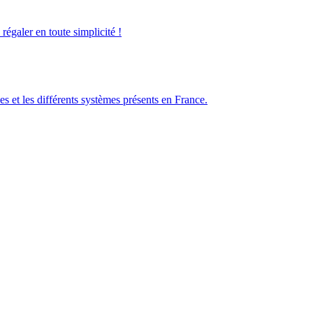
galer en toute simplicité !
es et les différents systèmes présents en France.