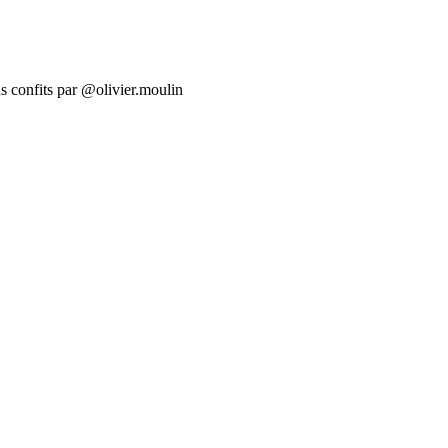
ns confits par @olivier.moulin