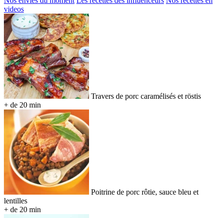
Nos envies du moment
Les recettes des influenceurs
Nos recettes en
videos
Travers de porc caramélisés et röstis
+ de 20 min
Poitrine de porc rôtie, sauce bleu et
lentilles
+ de 20 min