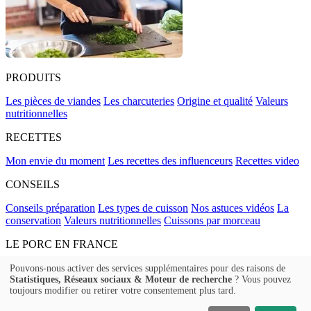
PRODUITS
Les pièces de viandes
Les charcuteries
Origine et qualité
Valeurs
nutritionnelles
RECETTES
Mon envie du moment
Les recettes des influenceurs
Recettes video
CONSEILS
Conseils préparation
Les types de cuisson
Nos astuces vidéos
La
conservation
Valeurs nutritionnelles
Cuissons par morceau
LE PORC EN FRANCE
La filière, étape par étape
L'élevage de porcs en France
Le métier
Pouvons-nous activer des services supplémentaires pour des raisons de
Statistiques, Réseaux sociaux & Moteur de recherche
? Vous pouvez
d'éleveur
Le Porc
L'engagement de la filière
toujours modifier ou retirer votre consentement plus tard.
FAQ
Contact
Politique de confidentialité
Mentions légales
Mentions
Sanitaires