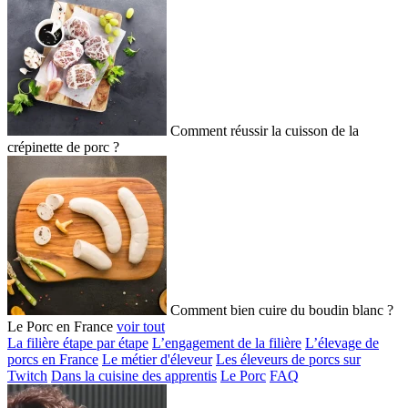
Comment réussir la cuisson de la
crépinette de porc ?
Comment bien cuire du boudin blanc ?
Le Porc en France
voir tout
La filière étape par étape
L’engagement de la filière
L’élevage de
porcs en France
Le métier d'éleveur
Les éleveurs de porcs sur
Twitch
Dans la cuisine des apprentis
Le Porc
FAQ