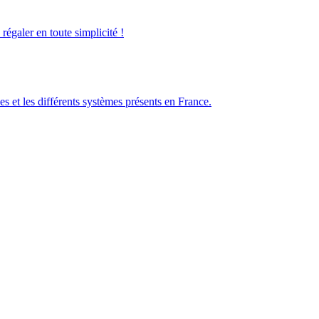
galer en toute simplicité !
es et les différents systèmes présents en France.