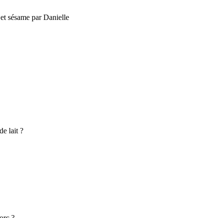
et sésame par Danielle
e lait ?
orc ?