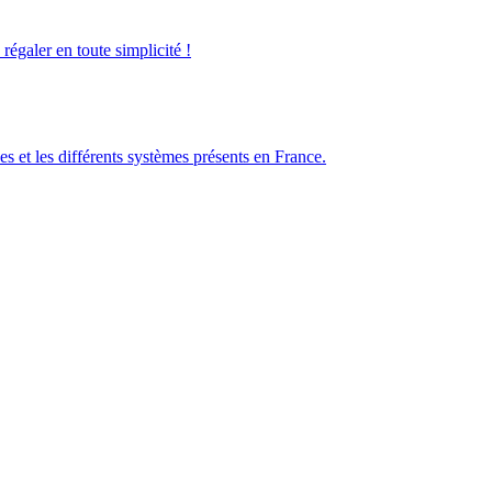
galer en toute simplicité !
es et les différents systèmes présents en France.