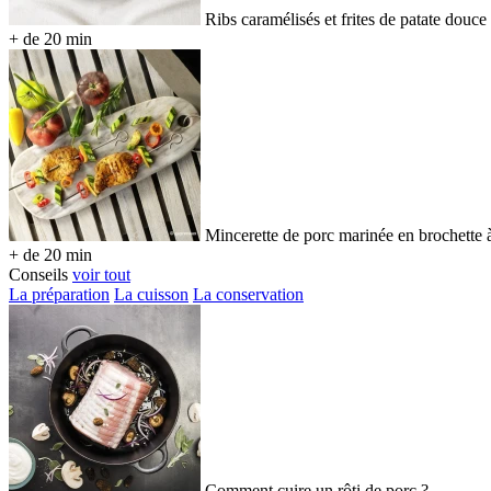
Ribs caramélisés et frites de patate douce
+ de 20 min
Mincerette de porc marinée en brochette 
+ de 20 min
Conseils
voir tout
La préparation
La cuisson
La conservation
Comment cuire un rôti de porc ?