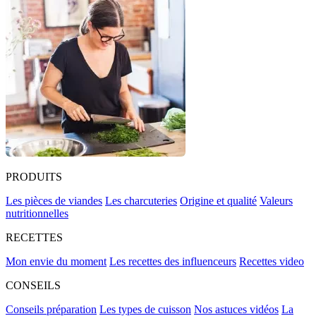
PRODUITS
Les pièces de viandes
Les charcuteries
Origine et qualité
Valeurs
nutritionnelles
RECETTES
Mon envie du moment
Les recettes des influenceurs
Recettes video
CONSEILS
Conseils préparation
Les types de cuisson
Nos astuces vidéos
La