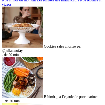
Nos envies du moment
Les recettes des influenceurs
Nos recettes en
videos
Cookies salés chorizo par
@juliamaufay
- de 20 min
Bibimbap à l’épaule de porc marinée
+ de 20 min