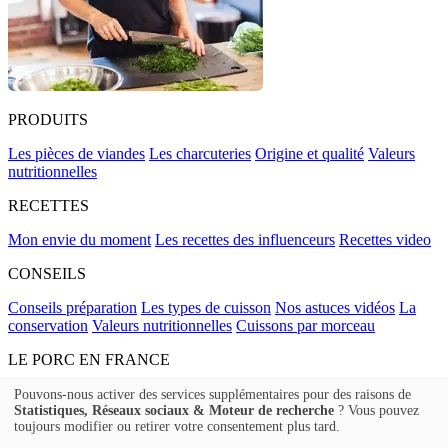
PRODUITS
Les pièces de viandes
Les charcuteries
Origine et qualité
Valeurs
nutritionnelles
RECETTES
Mon envie du moment
Les recettes des influenceurs
Recettes video
CONSEILS
Conseils préparation
Les types de cuisson
Nos astuces vidéos
La
conservation
Valeurs nutritionnelles
Cuissons par morceau
LE PORC EN FRANCE
La filière, étape par étape
L'élevage de porcs en France
Le métier
Pouvons-nous activer des services supplémentaires pour des raisons de
Statistiques, Réseaux sociaux & Moteur de recherche
? Vous pouvez
d'éleveur
Le Porc
L'engagement de la filière
toujours modifier ou retirer votre consentement plus tard.
FAQ
Contact
Politique de confidentialité
Mentions légales
Mentions
Sanitaires