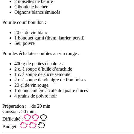
2 noisettes de beurre
Ciboulette hachée
Oignons blancs émincés
Pour le court-bouillon :
20 cl de vin blanc
1 bouquet garni (thym, laurier, persil)
Sel, poivre
Pour les échalotes confites au vin rouge :
400 g de petites échalotes
2 c. à soupe d’huile d’arachide
1 c. à soupe de sucre semoule
2 c. à soupe de vinaigre de framboises
20 cl de vin rouge
1 demie cuillère à café de quatre épices
4 grains de poivre noir
Préparation :
+ de 20 min
Cuisson :
50 min
Difficulté :
Budget :