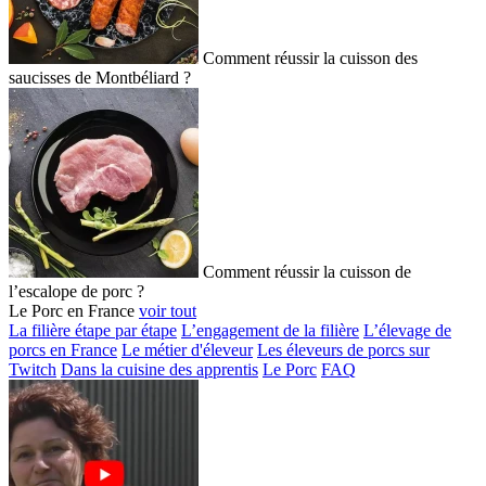
Comment réussir la cuisson des
saucisses de Montbéliard ?
Comment réussir la cuisson de
l’escalope de porc ?
Le Porc en France
voir tout
La filière étape par étape
L’engagement de la filière
L’élevage de
porcs en France
Le métier d'éleveur
Les éleveurs de porcs sur
Twitch
Dans la cuisine des apprentis
Le Porc
FAQ