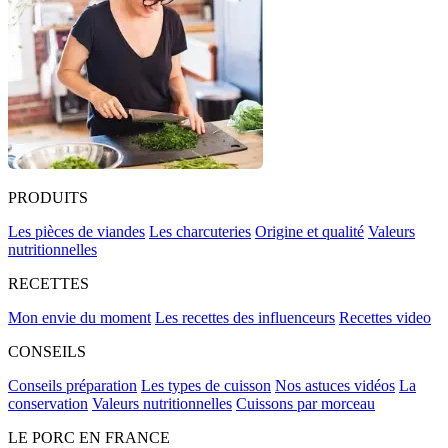
PRODUITS
Les pièces de viandes
Les charcuteries
Origine et qualité
Valeurs
nutritionnelles
RECETTES
Mon envie du moment
Les recettes des influenceurs
Recettes video
CONSEILS
Conseils préparation
Les types de cuisson
Nos astuces vidéos
La
conservation
Valeurs nutritionnelles
Cuissons par morceau
LE PORC EN FRANCE