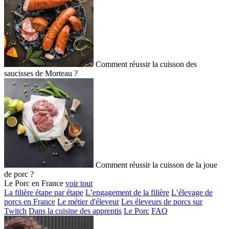
Comment réussir la cuisson des
saucisses de Morteau ?
Comment réussir la cuisson de la joue
de porc ?
Le Porc en France
voir tout
La filière étape par étape
L’engagement de la filière
L’élevage de
porcs en France
Le métier d'éleveur
Les éleveurs de porcs sur
Twitch
Dans la cuisine des apprentis
Le Porc
FAQ