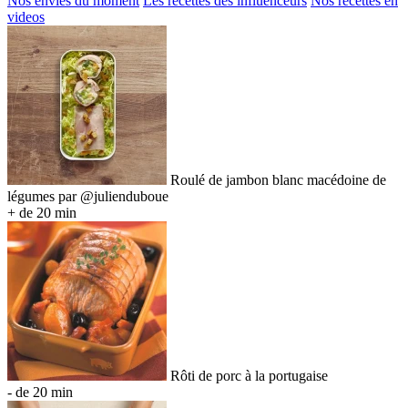
Nos envies du moment
Les recettes des influenceurs
Nos recettes en
videos
Roulé de jambon blanc macédoine de
légumes par @julienduboue
+ de 20 min
Rôti de porc à la portugaise
- de 20 min